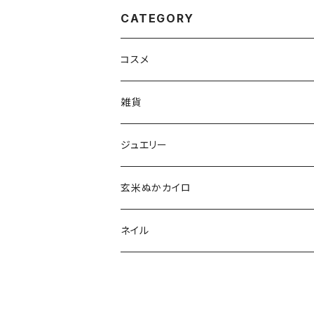
CATEGORY
コスメ
aesti
雑貨
babu-beauté
ホメオパシーケース
ジュエリー
go well
タッセル
玄米ぬかカイロ
Aroma France
ネイル
EUREKA
ポリッシュ