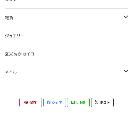
aesti
雑貨
babu-beauté
ホメオパシーケース
ジュエリー
go well
タッセル
玄米ぬかカイロ
Aroma France
ネイル
EUREKA
ポリッシュ
保存
シェア
LINE
ポスト
Khlang
ネイル用天然石
スターターキット