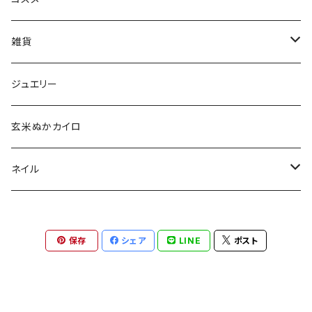
aesti
雑貨
babu-beauté
ホメオパシーケース
ジュエリー
go well
タッセル
玄米ぬかカイロ
Aroma France
ネイル
EUREKA
ポリッシュ
保存
シェア
LINE
ポスト
Khlang
ネイル用天然石
スターターキット