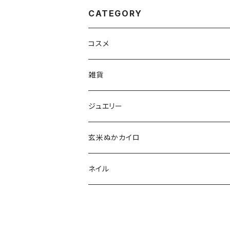
CATEGORY
コスメ
aesti
雑貨
babu-beauté
ホメオパシーケース
ジュエリー
go well
タッセル
玄米ぬかカイロ
Aroma France
ネイル
EUREKA
ポリッシュ