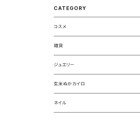
CATEGORY
コスメ
aesti
雑貨
babu-beauté
ホメオパシーケース
ジュエリー
go well
タッセル
玄米ぬかカイロ
Aroma France
ネイル
EUREKA
ポリッシュ