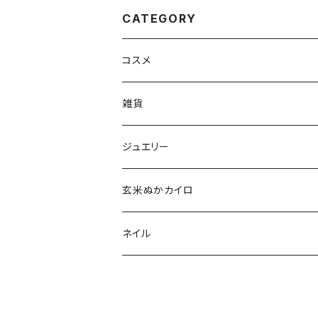
CATEGORY
コスメ
aesti
雑貨
babu-beauté
ホメオパシーケース
ジュエリー
go well
タッセル
玄米ぬかカイロ
Aroma France
ネイル
EUREKA
ポリッシュ