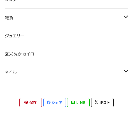
aesti
雑貨
babu-beauté
ホメオパシーケース
ジュエリー
go well
タッセル
玄米ぬかカイロ
Aroma France
ネイル
EUREKA
ポリッシュ
保存
シェア
LINE
ポスト
Khlang
ネイル用天然石
スターターキット