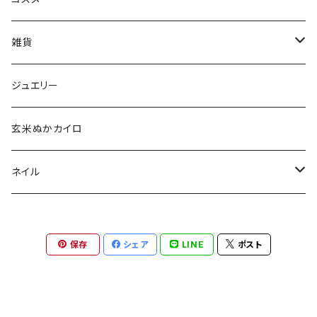
aesti
雑貨
babu-beauté
ホメオパシーケース
ジュエリー
go well
タッセル
玄米ぬかカイロ
Aroma France
ネイル
EUREKA
ポリッシュ
保存
シェア
LINE
ポスト
Khlang
ネイル用天然石
スターターキット