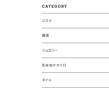
CATEGORY
コスメ
aesti
雑貨
babu-beauté
ホメオパシーケース
ジュエリー
go well
タッセル
玄米ぬかカイロ
Aroma France
ネイル
EUREKA
ポリッシュ