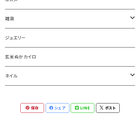
aesti
雑貨
babu-beauté
ホメオパシーケース
ジュエリー
go well
タッセル
玄米ぬかカイロ
Aroma France
ネイル
EUREKA
ポリッシュ
保存
シェア
LINE
ポスト
Khlang
ネイル用天然石
スターターキット