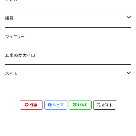
aesti
雑貨
babu-beauté
ホメオパシーケース
ジュエリー
go well
タッセル
玄米ぬかカイロ
Aroma France
ネイル
EUREKA
ポリッシュ
保存
シェア
LINE
ポスト
Khlang
ネイル用天然石
スターターキット