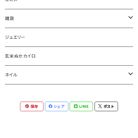
aesti
雑貨
babu-beauté
ホメオパシーケース
ジュエリー
go well
タッセル
玄米ぬかカイロ
Aroma France
ネイル
EUREKA
ポリッシュ
保存
シェア
LINE
ポスト
Khlang
ネイル用天然石
スターターキット