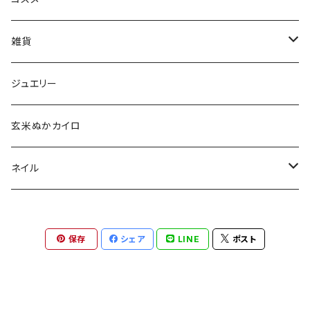
aesti
雑貨
babu-beauté
ホメオパシーケース
ジュエリー
go well
タッセル
玄米ぬかカイロ
Aroma France
ネイル
EUREKA
ポリッシュ
保存
シェア
LINE
ポスト
Khlang
ネイル用天然石
スターターキット