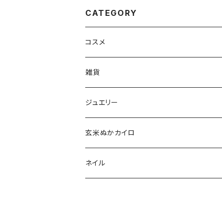
CATEGORY
コスメ
aesti
雑貨
babu-beauté
ホメオパシーケース
ジュエリー
go well
タッセル
玄米ぬかカイロ
Aroma France
ネイル
EUREKA
ポリッシュ